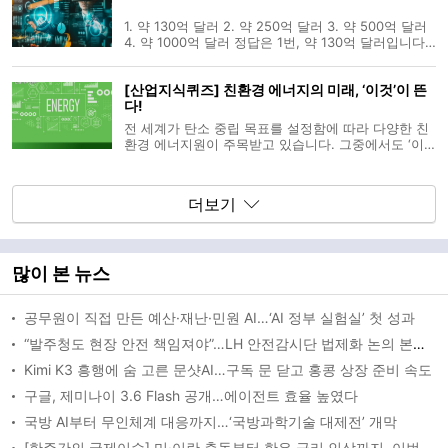
됩니다. AI, 메타버스
1. 약 130억 달러 2. 약 250억 달러 3. 약 500억 달러
4. 약 1000억 달러 정답은 1번, 약 130억 달러입니다.
산업 5.0이란? 산업 5.0은 인간과 인공지능(AI), 로봇
이 협력하여 제조업과 산업 프로세스를 더욱 정밀하고
[산업지식퀴즈] 친환경 에너지의 미래, ‘이것’이 뜬
맞춤형으로 최적화하는 차세대 혁신 패러다임을 의미
다!
합니다. 기존 산업 4
전 세계가 탄소 중립 목표를 설정함에 따라 다양한 친
환경 에너지원이 주목받고 있습니다. 그중에서도 ‘이
것’은 기존의 태양광이나 풍력보다 더 안정적이고 효율
적인 에너지원으로 부상하고 있습니다. ‘이것’은 무엇
일까요? 1. 수소 에너지 2. 지열 에너지 3. 원자력 에너
더보기
지 답은 1
많이 본 뉴스
공무원이 직접 만든 예산·재난·민원 AI…‘AI 정부 실험실’ 첫 성과
“발주청도 현장 안전 책임져야”…LH 안전감시단 법제화 논의 본격화
Kimi K3 흥행에 숨 고른 문샷AI…구독 문 닫고 홍콩 상장 준비 속도
구글, 제미나이 3.6 Flash 공개…에이전트 효율 높였다
국방 AI부터 무인체계 대응까지…‘국방과학기술 대제전’ 개막
[한주간의 국제이슈] 미·이란 충돌부터 한은 금리 인상까지, 이번 주 글로벌 변수 총집합