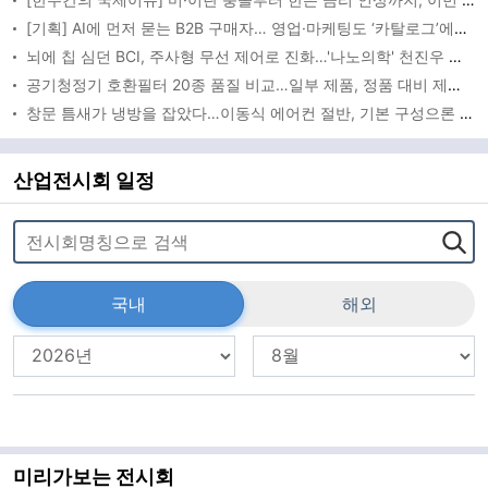
[기획] AI에 먼저 묻는 B2B 구매자… 영업·마케팅도 ‘카탈로그’에서 ‘AEO’로
뇌에 칩 심던 BCI, 주사형 무선 제어로 진화…'나노의학' 천진우 교수 최고과학기술인상
공기청정기 호환필터 20종 품질 비교…일부 제품, 정품 대비 제거성능 떨어져
창문 틈새가 냉방을 잡았다…이동식 에어컨 절반, 기본 구성으론 ‘버거운 24도’
산업전시회 일정
국내
해외
미리가보는 전시회