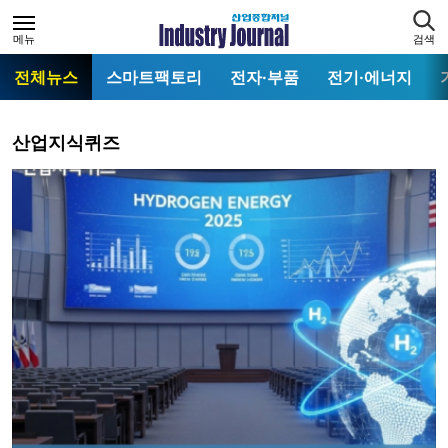
메뉴
검색
전체뉴스
스마트팩토리
전자·부품
전기·에너지
산업지식퀴즈