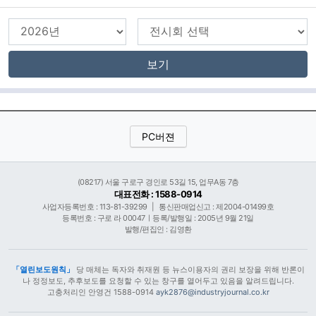
보기
PC버젼
(08217) 서울 구로구 경인로 53길 15, 업무A동 7층
대표전화 : 1588-0914
사업자등록번호 : 113-81-39299
|
통신판매업신고 : 제2004-01499호
등록번호 : 구로 라 00047ㅣ등록/발행일 : 2005년 9월 21일
발행/편집인 : 김영환
「열린보도원칙」
당 매체는 독자와 취재원 등 뉴스이용자의 권리 보장을 위해 반론이
나 정정보도, 추후보도를 요청할 수 있는 창구를 열어두고 있음을 알려드립니다.
고충처리인 안영건 1588-0914
ayk2876@industryjournal.co.kr