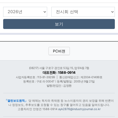
보기
PC버젼
(08217) 서울 구로구 경인로 53길 15, 업무A동 7층
대표전화 : 1588-0914
사업자등록번호 : 113-81-39299
|
통신판매업신고 : 제2004-01499호
등록번호 : 구로 라 00047ㅣ등록/발행일 : 2005년 9월 21일
발행/편집인 : 김영환
「열린보도원칙」
당 매체는 독자와 취재원 등 뉴스이용자의 권리 보장을 위해 반론이
나 정정보도, 추후보도를 요청할 수 있는 창구를 열어두고 있음을 알려드립니다.
고충처리인 안영건 1588-0914
ayk2876@industryjournal.co.kr