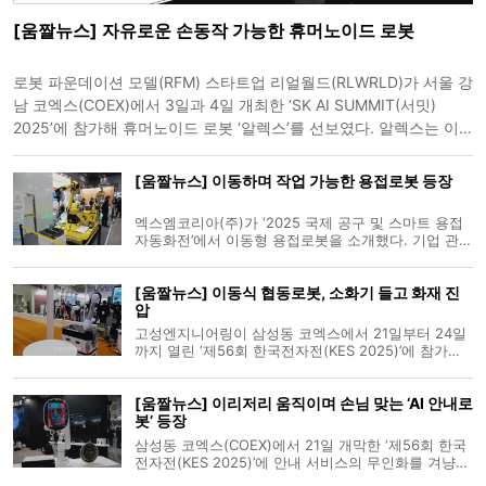
[움짤뉴스] 자유로운 손동작 가능한 휴머노이드 로봇
로봇 파운데이션 모델(RFM) 스타트업 리얼월드(RLWRLD)가 서울 강
남 코엑스(COEX)에서 3일과 4일 개최한 ‘SK AI SUMMIT(서밋)
2025’에 참가해 휴머노이드 로봇 ‘알렉스’를 선보였다. 알렉스는 이
번 행사에서 16종의 동작과 학습을 통해 습득한 사람과 악수 및 물건
전달 시나리오를 시연했다.
[움짤뉴스] 이동하며 작업 가능한 용접로봇 등장
엑스엠코리아(주)가 ‘2025 국제 공구 및 스마트 용접
자동화전’에서 이동형 용접로봇을 소개했다. 기업 관계
자는 “자사는 중국 로봇 기업인 샤오멍(Xiaomeng)의
한국 지사로, 용접로봇을 비롯해 제조 환경에 최적화
[움짤뉴스] 이동식 협동로봇, 소화기 들고 화재 진
된 다양한 이동형 로봇을 공급하고 있다”라고 말했다.
압
그러면서 “중량에
고성엔지니어링이 삼성동 코엑스에서 21일부터 24일
까지 열린 ‘제56회 한국전자전(KES 2025)’에 참가해,
LLM(거대언어모델)과 드론, 자율주행 모바일 협동로
봇(이동식 협동로봇)이 융합된 자동 화재 대응 시나리
[움짤뉴스] 이리저리 움직이며 손님 맞는 ‘AI 안내로
오를 시연했다. 고성엔지니어링 관계자는 “자체 개발
봇’ 등장
한 LLM에 명령을 내리면 드론
삼성동 코엑스(COEX)에서 21일 개막한 ‘제56회 한국
전자전(KES 2025)’에 안내 서비스의 무인화를 겨냥한
AI(인공지능) 안내로봇이 등장했다. 로보틱스 플랫폼