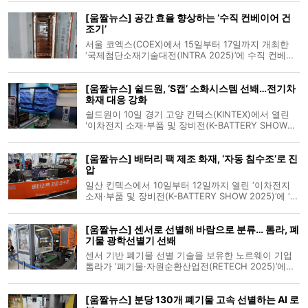
기업 인티그리트가 선보인 로봇은 LLM(거대언어모델)
[움짤뉴스] 공간 효율 향상하는 ‘수직 컨베이어 건
이 탑재됐다. 매장에서 판매 중인 물품의 목록이나 위
조기’
치 등을 학습시키면, 고객의
서울 코엑스(COEX)에서 15일부터 17일까지 개최한
‘국제첨단소재기술대전(INTRA 2025)’에 수직 컨베이
어 건조기가 등장했다. 카나(CANA)가 출품한 이 장비
는 자동화 라인의 공간 효율을 높이고자 개발됐다. 건
[움짤뉴스] 쉴드원, ‘S캡’ 소화시스템 선봬…전기차
조가 필요한 제품을 수직으로 적재 이송시킨다. 최대
화재 대응 강화
200℃까지 건조가 가능하다.
쉴드원이 10일 경기 고양 킨텍스(KINTEX)에서 열린
'이차전지 소재·부품 및 장비전(K-BATTERY SHOW
2025)'에서 에스캡(S캡) 전자동소화시스템을 시연했
다. 화재 발생 시 연기·열을 감지하면 천장에 설치된
[움짤뉴스] 배터리 팩 제조 화재, ‘자동 침수조’로 진
진압시스템이 해당 구역으로 이동한다, 이후 시스템이
압
하강해 화재 구역을 차단하면 쉴드원의
일산 킨텍스에서 10일부터 12일까지 열린 ‘이차전지
소재·부품 및 장비전(K-BATTERY SHOW 2025)’에 ‘배
터리팩 자동 침수조’가 등장해 눈길을 끌었다. 이차전
지 화재 대응 솔루션 기업 지이브이알(GEVR)이 선보
[움짤뉴스] 센서로 선별해 바람으로 분류… 톰라, 폐
인 장비로, 배터리 팩 및 내부 자재 제조 환경의 안전
기물 광학선별기 선봬
을 위해 개발됐다.
센서 기반 폐기물 선별 기술을 보유한 노르웨이 기업
톰라가 ‘폐기물·자원순환산업전(RETECH 2025)’에서
에어밸브 방식의 광학선별기를 선보였다. 장비는 근적
외선(NIR) 분광 기술로 물체를 인식한 뒤 에어밸브로
[움짤뉴스] 분당 130개 폐기물 고속 선별하는 AI 로
지정 폐기물을 분류하며, 이를 통해 처리 용량과 속도