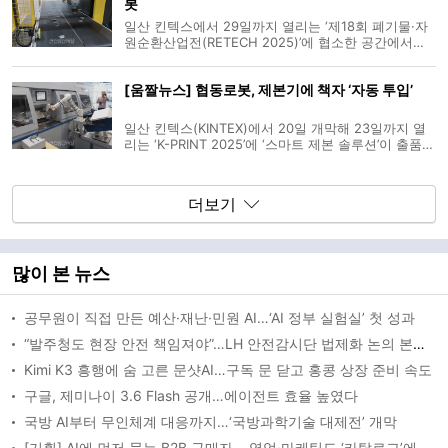
봇
를 높이고 불순물을 줄여
일산 킨텍스에서 29일까지 열리는 ‘제18회 폐기물·자
원순환산업전(RETECH 2025)’에 협소한 공간에서도
고속으로 폐기물 선별이 가능한 로봇이 등장했다. 로
봇 전문 기업인 로보원이 선보인 ‘ROBin T’의 더블 모
[움짤뉴스] 협동로봇, 제본기에 책자 ‘자동 투입’
델로, T 타입 로봇 두 대와 3D 비전 AI(인공지능)를 결
합했다. 이를 통해
일산 킨텍스(KINTEX)에서 20일 개막해 23일까지 열
리는 ‘K-PRINT 2025’에 ‘스마트 제본 솔루션’이 출품됐
다. 인쇄 전문기업 프리비가 선보인 솔루션은 협동로
봇 기반 자동화 시스템이다. 제본 작업시 용지 여백을
길게 남긴 책자의 마지막 용지를 기준점으로 인식하
더보기
고, 책자를 한 권 단위로 집
많이 본 뉴스
공무원이 직접 만든 예산·재난·민원 AI…‘AI 정부 실험실’ 첫 성과
“발주청도 현장 안전 책임져야”…LH 안전감시단 법제화 논의 본격화
Kimi K3 흥행에 숨 고른 문샷AI…구독 문 닫고 홍콩 상장 준비 속도
구글, 제미나이 3.6 Flash 공개…에이전트 효율 높였다
국방 AI부터 무인체계 대응까지…‘국방과학기술 대제전’ 개막
[기획] AI에 먼저 묻는 B2B 구매자… 영업·마케팅도 ‘카탈로그’에서 ‘AEO’로