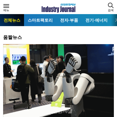
메뉴
검색
전체뉴스
스마트팩토리
전자·부품
전기·에너지
움짤뉴스