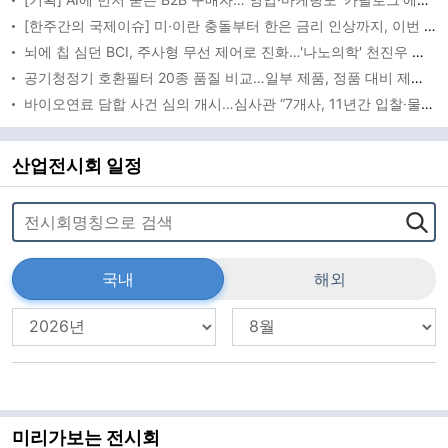
[한주간의 국제이슈] 미·이란 충돌부터 한은 금리 인상까지, 이번 주 글로벌 변수 총집합
뇌에 칩 심던 BCI, 주사형 무선 제어로 진화…'나노의학' 천진우 교수 최고과학기술인상
공기청정기 호환필터 20종 품질 비교…일부 제품, 정품 대비 제거성능 떨어져
바이오연료 담합 사건 심의 개시…심사관 “7개사, 11년간 입찰·물량 배분”
산업전시회 일정
국내
해외
미리가보는 전시회