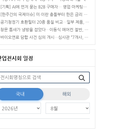
[기획] AI에 먼저 묻는 B2B 구매자… 영업·마케팅도 ‘카탈로그’에서 ‘AEO’로
[한주간의 국제이슈] 미·이란 충돌부터 한은 금리 인상까지, 이번 주 글로벌 변수 총집합
공기청정기 호환필터 20종 품질 비교…일부 제품, 정품 대비 제거성능 떨어져
창문 틈새가 냉방을 잡았다…이동식 에어컨 절반, 기본 구성으론 ‘버거운 24도’
바이오연료 담합 사건 심의 개시…심사관 “7개사, 11년간 입찰·물량 배분”
산업전시회 일정
국내
해외