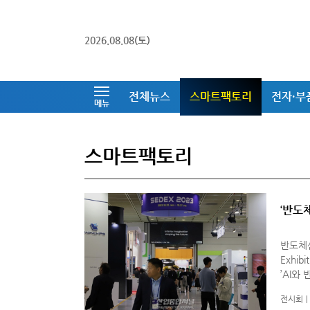
2026.08.08(토)
전체뉴스
스마트팩토리
전자·부
메뉴
스마트팩토리
‘반도
반도체산
Exhib
’AI와
모리 반
전시회
전 분