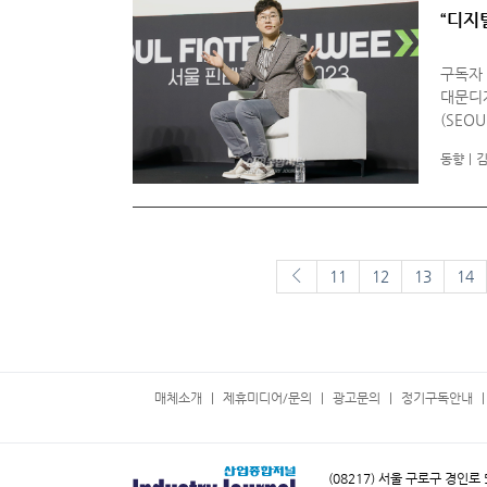
“디지털
구독자 
대문디자
(SEOU
위주로는
동향
김
현
이전페이지
11
12
13
14
매체소개
제휴미디어/문의
광고문의
정기구독안내
(08217) 서울 구로구 경인로