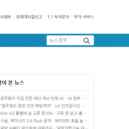
기사제보
유해게시물신고
1:1 독자문의
부가 서비스
뉴스검색
많이 본 뉴스
공무원이 직접 만든 예산·재난·민원 AI…‘AI 정부 실험실’ 첫 성과
“발주청도 현장 안전 책임져야”…LH 안전감시단 법제화 논의 본격화
Kimi K3 흥행에 숨 고른 문샷AI…구독 문 닫고 홍콩 상장 준비 속도
구글, 제미나이 3.6 Flash 공개…에이전트 효율 높였다
국방 AI부터 무인체계 대응까지…‘국방과학기술 대제전’ 개막