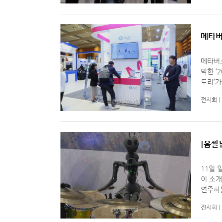
메타버
메타버스에 
막한 ‘
토리’가 등장
생산라인
전시회
[움짤
11일 
이 소개됐다. 연주 로봇 시스템은 드럼, 
연주하는
그램에 
전시회