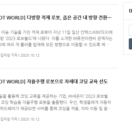
OT WORLD] 다방향 적재 로봇, 좁은 공간 내 방향 전환
 이송 기술을 가진 적재 로봇이 지난 11일 일산 킨텍스(KINTEX)에
023 로보월드’에 나왔다. 이를 소개한 ㈜퓨전이엔씨 관계자는
퀴에 여러 개 롤러를 탑재해 모든 방향으로 이동할 수 있도록 제작
면서 “협소하고 좁은 공간에서도 방향 전환이 수월하다”라고
김지성 기자
2023.10.12
BOT WORLD] 자율주행 로봇으로 차세대 코딩 교육 선도
을 활용해 코딩 교육을 제공하는 기업, ㈜새온이 ‘2023 로보월
딩 학습용 자율주행 로봇을 출품했다. 우선, 학생들에게 자동차
하드웨어가 제공되면 서버를 통해 코딩을 적용, 차의 이동 및 움직
능을 구현한다. 소개된 자율주행 로봇은 블루투스 무선통신 기술과
김지성 기자
2023.10.12