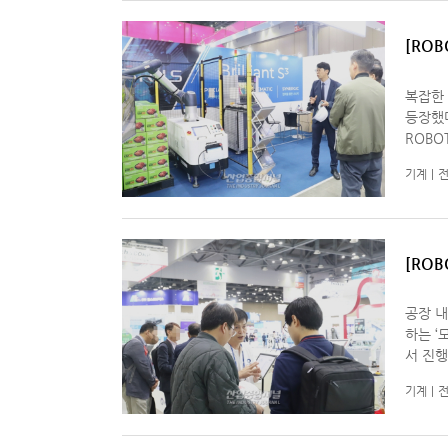
[RO
복잡한
등장했다. 일산 킨텍스에서 12일 진행 중인 ‘20
ROBO
소프트웨어
기계
전
기 위
[RO
등장
공장 내
하는 ‘
서 진행
나왔다. ‘매니퓰레이터’는 고정된 위치에서 인간의 팔과 유사한 동
기계
전
행하는