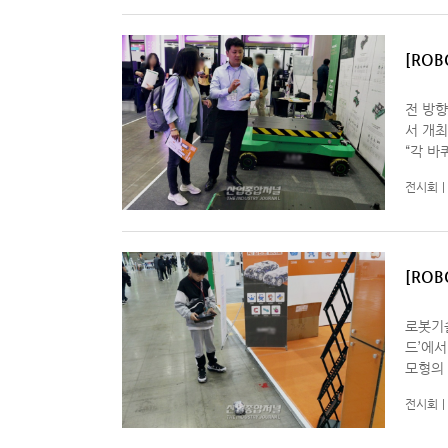
[ROB
용이
전 방향
서 개최된 ‘2
“각 바
했다”
전시회
[RO
로봇기술
드’에서 코
모형의 
임 기
전시회