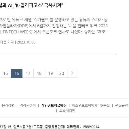
과 AI, ‘K-갈라파고스’ 극복시켜”
281만 유튜브 채널 ‘슈카월드’를 운영하고 있는 유튜버 슈카가 동
인플라자(DDP)에서 6일까지 진행하는 ‘서울 핀테크 위크 2023
L FINTECH WEEK)’에서 오픈토크 연사로 나섰다. 슈카는 “제조업
 성장의 한계가 찾아온다. 이미 반도체와 같은 특정 업종을 빼면
대은 기자
2023.10.05
다음페이지
15
16
17
18
19
20
윤리강령
저작권정책
개인정보취급방침
청소년보호책임자 : 허은철
편집규약 
고충처리인
 53길 15, 업무A동 7층 (구로동, 중앙유통단지)
대표전화 : 1588-0914