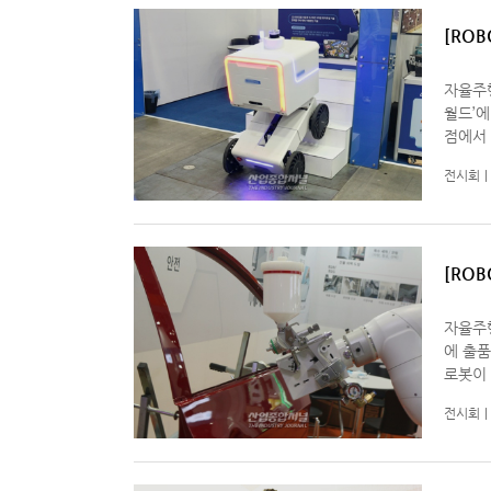
[RO
봇
자율주행
월드’에 등장했다. 로봇 개발
점에서 
전시회
[RO
자율주행
에 출품됐다. 페인트 로봇은 자율주행 
로봇이 
전시회