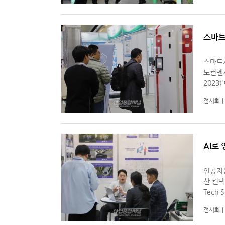
스마트
스마트시
도컨벤시
2023)'에 나왔다. A부터 
모듈마다
전시회
모듈은 
AI로 
인공지능(A
산 킨텍
Tech
했다. 개인정보를 식별할 수 있는 얼굴이나 차량 번호판 등을 AI가 자동으
전시회
로 모