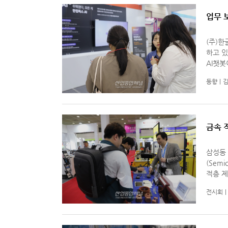
업무 
(주)한
하고 있다. 한컴의 구독제 플랫폼인 ‘한컴독스’
AI챗
·보도자
동향
김
께
금속 
삼성동 
(Semi
적층 제조 양산
을 깔면
전시회
은 사람