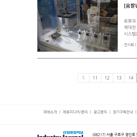
[움짤
로봇과 
체대전 (
시스템은
류하는
전시회
다.
이전페이지
11
12
13
14
매체소개
제휴미디어/문의
광고문의
정기구독안내
(08217) 서울 구로구 경인로