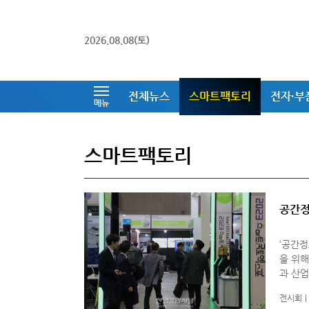
2026.08.08(토)
전체뉴스
스마트팩토리
전자·부
메뉴
스마트팩토리
공간정
‘공간정
을 위해 필수적인 
과 산업
Expo
전시회
다.