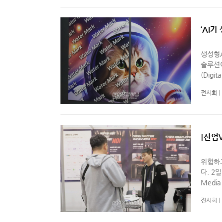
‘AI
생성형
솔루션이 나왔다. 경기도와 
(Digi
등의 콘텐
전시회
텐츠를
[산업
위험하
다. 2일 일산 킨텍스에서 개막한 ‘2023 디지털 미디어 테크쇼(Digital
Medi
터가 참관객의 관
전시회
자가 다