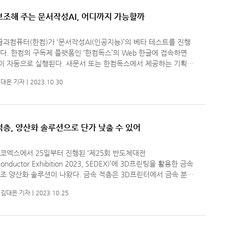
보조해 주는 문서작성AI, 어디까지 가능할까
글과컴퓨터(한컴)가 ‘문서작성AI(인공지능)’의 베타 테스트를 진행
의 Web 한글에 접속하면
봇이 자동으로 실행된다. 새문서 또는 한컴독스에서 제공하는 기획서
료·공문서 등 12가지 탬블릿을 선택하면 익숙한 문서 작업창과 함
대은 기자
2023.10.30
적층, 양산화 솔루션으로 단가 낮출 수 있어
코엑스에서 25일부터 진행된 ‘제25회 반도체대전
conductor Exhibition 2023, SEDEX)’에 3D프린팅을 활용한 금속
화 솔루션이 나왔다. 금속 적층은 3D프린터에서 금속 분말
 레이저로 녹이며 층을 쌓아가는 식으로 생산된다. 기존 금속 적층
김대은 기자
2023.10.25
이 프린터 하나