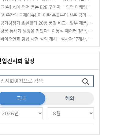
[기획] AI에 먼저 묻는 B2B 구매자… 영업·마케팅도 ‘카탈로그’에서 ‘AEO’로
[한주간의 국제이슈] 미·이란 충돌부터 한은 금리 인상까지, 이번 주 글로벌 변수 총집합
공기청정기 호환필터 20종 품질 비교…일부 제품, 정품 대비 제거성능 떨어져
창문 틈새가 냉방을 잡았다…이동식 에어컨 절반, 기본 구성으론 ‘버거운 24도’
바이오연료 담합 사건 심의 개시…심사관 “7개사, 11년간 입찰·물량 배분”
산업전시회 일정
국내
해외