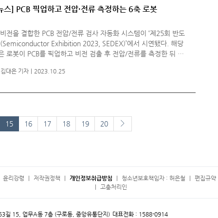
뉴스] PCB 픽업하고 전압·전류 측정하는 6축 로봇
비전을 결합한 PCB 전압/전류 검사 자동화 시스템이 ‘제25회 반도
Semiconductor Exhibition 2023, SEDEX)’에서 시연됐다. 해당
 로봇이 PCB를 픽업하고 비전 검출 후 전압/전류를 측정한 뒤 분
 식으로 구성됐다. 6축 로봇이 활용돼 고속에서도 정밀하게 움직인
김대은 기자
2023.10.25
다음페이지
15
16
17
18
19
20
윤리강령
저작권정책
개인정보취급방침
청소년보호책임자 : 허은철
편집규약 
고충처리인
 53길 15, 업무A동 7층 (구로동, 중앙유통단지)
대표전화 : 1588-0914