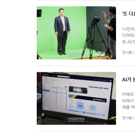
‘또 
‘나만의
디어테크쇼
와 AI
(Met
전시회
디지털
AI가
카메라 
터에서 
채용 박
솔루션은
전시회