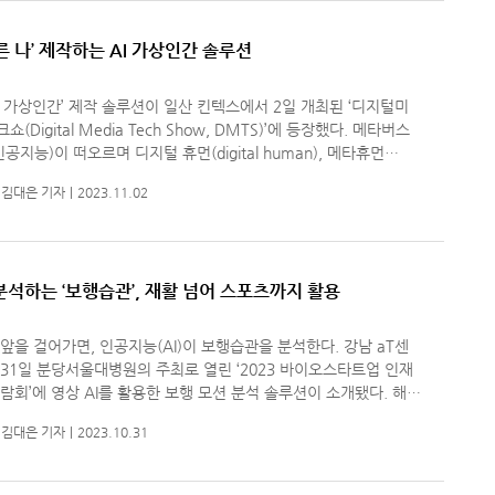
다른 나’ 제작하는 AI 가상인간 솔루션
 가상인간’ 제작 솔루션이 일산 킨텍스에서 2일 개최된 ‘디지털미
(Digital Media Tech Show, DMTS)’에 등장했다. 메타버스
(인공지능)이 떠오르며 디지털 휴먼(digital human), 메타휴먼
ahuman)도 사업모델로써 제시되고 있다. CG 등의 기술로 제작한
김대은 기자
2023.11.02
휴먼은 실제
 분석하는 ‘보행습관’, 재활 넘어 스포츠까지 활용
앞을 걸어가면, 인공지능(AI)이 보행습관을 분석한다. 강남 aT센
31일 분당서울대병원의 주최로 열린 ‘2023 바이오스타트업 인재
람회’에 영상 AI를 활용한 보행 모션 분석 솔루션이 소개됐다. 해당
 촬영된 영상 속 사람을 3차원화해, 걷는 속도, 보폭, 밸런스 등
김대은 기자
2023.10.31