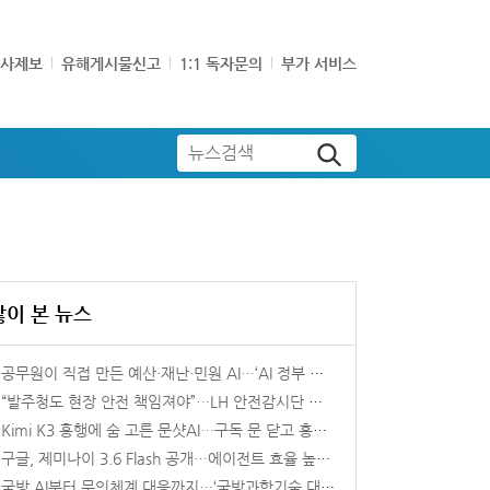
기사제보
유해게시물신고
1:1 독자문의
부가 서비스
뉴스검색
많이 본 뉴스
공무원이 직접 만든 예산·재난·민원 AI…‘AI 정부 실험실’ 첫 성과
“발주청도 현장 안전 책임져야”…LH 안전감시단 법제화 논의 본격화
Kimi K3 흥행에 숨 고른 문샷AI…구독 문 닫고 홍콩 상장 준비 속도
구글, 제미나이 3.6 Flash 공개…에이전트 효율 높였다
국방 AI부터 무인체계 대응까지…‘국방과학기술 대제전’ 개막