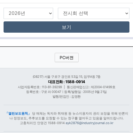
보기
PC버젼
(08217) 서울 구로구 경인로 53길 15, 업무A동 7층
대표전화 : 1588-0914
사업자등록번호 : 113-81-39299
|
통신판매업신고 : 제2004-01499호
등록번호 : 구로 라 00047ㅣ등록/발행일 : 2005년 9월 21일
발행/편집인 : 김영환
「열린보도원칙」
당 매체는 독자와 취재원 등 뉴스이용자의 권리 보장을 위해 반론이
나 정정보도, 추후보도를 요청할 수 있는 창구를 열어두고 있음을 알려드립니다.
고충처리인 안영건 1588-0914
ayk2876@industryjournal.co.kr