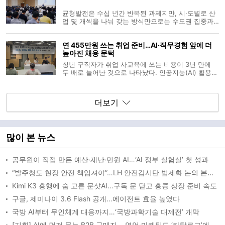
행령 제정안
균형발전은 수십 년간 반복된 과제지만, 시·도별로 산
업 몇 개씩을 나눠 갖는 방식만으로는 수도권 집중과
비수도권 제조업 부진을 되돌리기 어렵다는 지적이 나
온다. 정부가 새로 꺼낸 ‘5극3특 성장엔진’도 유망 산
연 455만원 쓰는 취업 준비…AI·직무경험 앞에 더
업 이름을 나열하는 수준을 넘어서, 앵커기업 투자와
높아진 채용 문턱
연구개발, 인재·정주 인
청년 구직자가 취업 사교육에 쓰는 비용이 3년 만에
두 배로 늘어난 것으로 나타났다. 인공지능(AI) 활용
능력과 직무 경험을 중시하는 채용 기조가 확산되는
가운데, 청년들은 더 많은 비용을 들여 취업을 준비하
고 있었다. 기업은 ‘즉시 투입 가능한 인재’를 원하지
더보기
만, 구직자는 그 문턱 앞에서
많이 본 뉴스
공무원이 직접 만든 예산·재난·민원 AI…‘AI 정부 실험실’ 첫 성과
“발주청도 현장 안전 책임져야”…LH 안전감시단 법제화 논의 본격화
Kimi K3 흥행에 숨 고른 문샷AI…구독 문 닫고 홍콩 상장 준비 속도
구글, 제미나이 3.6 Flash 공개…에이전트 효율 높였다
국방 AI부터 무인체계 대응까지…‘국방과학기술 대제전’ 개막
[기획] AI에 먼저 묻는 B2B 구매자… 영업·마케팅도 ‘카탈로그’에서 ‘AEO’로