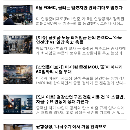
시민을 가로막고 있었다. 제품은 일회용 포장재에 담
6월 FOMC, 금리는 멈췄지만 인하 기대도 멈췄다
겨 판매되고, 다회용기와 리필 시스템은 아직 충분히
깔려 있지 않았다. 탈플라
미 연방준비제도(Fed·연준)가 6월 연방공개시장위원
회(FOMC)에서 기준금리를 동결했다. 그러나 시장은
이를 안도 신호로 받아들이지 않았다. 연준이 올해 말
과 이후 금리 전망을 일제히 끌어올리면서다. 금리는
[이슈] 플랫폼 노동 최저임금 논의 본격화… ‘소득
멈췄지만 인하 기대도 함께 멈췄다는 평가가 나온다.
안전망’ vs ‘일감 축소’ 충돌
국제금융센터가 18일 발간한
배달기사와 학습지 교사 등 플랫폼·특수고용 종사자에
게 최저임금 수준의 보수를 보장할지를 두고 논쟁이
커지고 있다. 노동계는 플랫폼 종사자가 형식상 개인
사업자일 뿐 실제로는 배차 알고리즘과 평가 시스템에
[산업톺아보기] 미·이란 종전 MOU, ‘끝’이 아니라
종속돼 있다고 본다. 반면 시장주의 진영에서는 근로
60일짜리 시험 무대
자성이 불명확한 도급·특고
미국과 이란이 사실상 전쟁 종료를 선언하는 양해각서
(MOU)에 합의하면서 중동 정세가 큰 전환점에 섰다.
호르무즈 해협 봉쇄가 풀리고 이란산 원유 수출 재개,
핵 프로그램을 둘러싼 60일간의 협상 틀이 마련되면
[인사이트] 철강산업 구조 전환 시동 건 ‘K-스틸법’,
서, 총성과 미사일이 오가던 전장은 외교와 경제의 무
자금·수요 연동이 성패 가른다
대로 서서히 옮겨가는 분위기
중국산 저가 수입재 공세와 탄소 배출 규제 압박 속에
서 포항과 광양의 고로 공정은 생존의 기로에 서 있다.
단순한 원가 절감을 넘어 공정 자체를 뜯어고쳐야 하
는 상황에서, 철강산업을 국가 전략산업으로 규정하고
균형성장, ‘나눠주기’에서 거점 전략으로
탄소중립 전환을 지원하는 ‘K-스틸법(K-Steel Act)’ 시