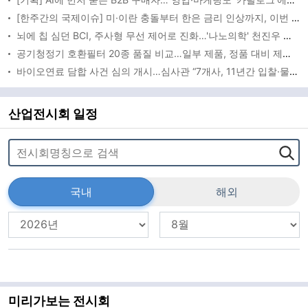
[한주간의 국제이슈] 미·이란 충돌부터 한은 금리 인상까지, 이번 주 글로벌 변수 총집합
뇌에 칩 심던 BCI, 주사형 무선 제어로 진화…'나노의학' 천진우 교수 최고과학기술인상
공기청정기 호환필터 20종 품질 비교…일부 제품, 정품 대비 제거성능 떨어져
바이오연료 담합 사건 심의 개시…심사관 “7개사, 11년간 입찰·물량 배분”
산업전시회 일정
국내
해외
미리가보는 전시회