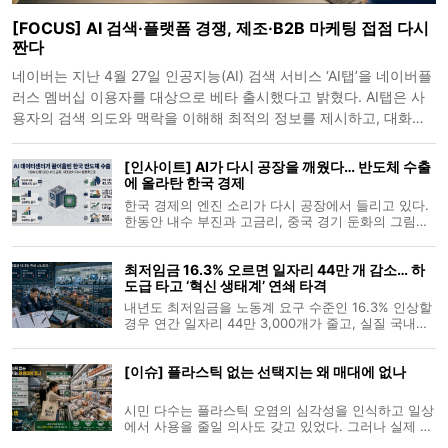
[FOCUS] AI 검색·플랫폼 경쟁, 제조·B2B 마케팅 접점 다시
짠다
네이버는 지난 4월 27일 인공지능(AI) 검색 서비스 ‘AI탭’을 네이버플
러스 멤버십 이용자를 대상으로 베타 출시했다고 밝혔다. AI탭은 사
용자의 검색 의도와 맥락을 이해해 최적의 정보를 제시하고, 대화형
으로 질문을 이어가며 탐색 범위를 넓혀주는 서비스다. PC 메인 검색
창과 AI 브리핑
[인사이트] AI가 다시 공장을 깨웠다… 반도체 수출
에 올라탄 한국 경제
한국 경제의 엔진 소리가 다시 공장에서 들리고 있다.
한동안 내수 부진과 고금리, 중국 경기 둔화의 그림자
가 짙었지만 올해 성장률을 실제로 끌어올린 힘은 제
조업 수출에서 나왔다. 그 중심에는 반도체가 있다. 과
최저임금 16.3% 오르면 일자리 44만 개 감소… 하
거처럼 단순히 메모리 가격이 반등한 수준이 아니다.
도급 타고 ‘혁신 생태계’ 연쇄 타격
세계 빅테크 기업들이 AI 데
내년도 최저임금을 노동계 요구 수준인 16.3% 인상할
경우 연간 일자리 44만 3,000개가 줄고, 실질 국내총
생산(GDP)은 0.3%(약 8조 1,000억 원) 감소할 수 있
다는 민간 연구 결과가 나왔다. 민간 부문의 총혁신투
[이슈] 플라스틱 없는 선택지는 왜 매대에 없나
자(R&D 투자) 역시 연간 0.3%(약 4,000억 원) 축소될
것으로 추정됐다. 최
시민 다수는 플라스틱 오염의 심각성을 인식하고 일상
에서 사용을 줄일 의사도 갖고 있었다. 그러나 실제 생
활에서는 줄이고 싶어도 줄이기 어려운 구조가 먼저