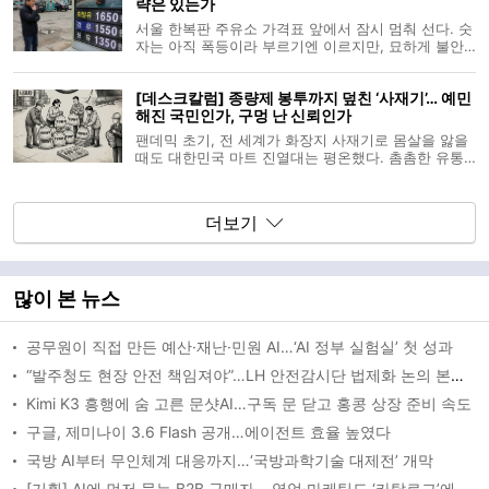
략은 있는가
는 우려가 깊어지는 모습이다.
서울 한복판 주유소 가격표 앞에서 잠시 멈춰 선다. 숫
자는 아직 폭등이라 부르기엔 이르지만, 묘하게 불안
하다. 기름값은 언제나 가장 먼저 반응하고 가장 오래
남는다. 정부가 ‘경제 전시 상황’을 선언한 이유도 결국
[데스크칼럼] 종량제 봉투까지 덮친 ‘사재기’… 예민
해당 불안의 속도를 따라잡기 위해서였을 것이다. 당
해진 국민인가, 구멍 난 신뢰인가
해 대응 패키지는 분명 단
팬데믹 초기, 전 세계가 화장지 사재기로 몸살을 앓을
때도 대한민국 마트 진열대는 평온했다. 촘촘한 유통
망과 시스템에 대한 신뢰가 만든 ‘사재기 없는 나라’의
자부심이었다. 하지만 불과 몇 년 사이 요소수와 휘발
유, 이제는 종량제 봉투까지 연달아 ‘품귀’와 ‘사재기’라
더보기
는 단어에 휘둘리고 있
많이 본 뉴스
공무원이 직접 만든 예산·재난·민원 AI…‘AI 정부 실험실’ 첫 성과
“발주청도 현장 안전 책임져야”…LH 안전감시단 법제화 논의 본격화
Kimi K3 흥행에 숨 고른 문샷AI…구독 문 닫고 홍콩 상장 준비 속도
구글, 제미나이 3.6 Flash 공개…에이전트 효율 높였다
국방 AI부터 무인체계 대응까지…‘국방과학기술 대제전’ 개막
[기획] AI에 먼저 묻는 B2B 구매자… 영업·마케팅도 ‘카탈로그’에서 ‘AEO’로