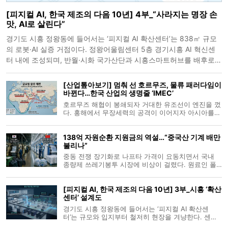
[피지컬 AI, 한국 제조의 다음 10년] 4부_“사라지는 명장 손
맛, AI로 살린다”
경기도 시흥 정왕동에 들어서는 ‘피지컬 AI 확산센터’는 838㎡ 규모
의 로봇·AI 실증 거점이다. 정왕어울림센터 5층 경기시흥 AI 혁신센
터 내에 조성되며, 반월·시화 국가산단과 시흥스마트허브를 배후로
제조·물류 기업의 공정 데이터를 수집하고 로봇·AI를 실제 산업 현장
과 유사한 조건에서 시험
[산업톺아보기] 멈춰 선 호르무즈, 물류 패러다임이
바뀐다…한국 산업의 생명줄 ‘IMEC’
호르무즈 해협이 봉쇄되자 거대한 유조선이 엔진을 껐
다. 홍해에서 무장세력의 공격이 이어지자 아시아를
출발한 컨테이너선은 수에즈 운하를 포기하고 아프리
카 희망봉을 향해 뱃머리를 돌렸다. 세계 무역의 숨통
138억 자원순환 지원금의 역설…“중국산 기계 배만
이 불과 몇 개의 좁은 바닷길에 과도하게 묶여 있다는
불리나”
치명적인 취약성이 수면 위로 드
중동 전쟁 장기화로 나프타 가격이 요동치면서 국내
종량제 쓰레기봉투 시장에 비상이 걸렸다. 원료인 폴
리에틸렌(PE) 사재기 조짐까지 나타나자, 기후에너지
환경부는 재생 플라스틱 전용 봉투 생산설비 교체에
[피지컬 AI, 한국 제조의 다음 10년] 3부_시흥 ‘확산
138억 원의 추가경정예산을 투입하는 카드를 꺼냈다.
센터’ 설계도
자원순환을 명분으로 풀린 예산이
경기도 시흥 정왕동에 들어서는 ‘피지컬 AI 확산센
터’는 규모와 입지부터 철저히 현장을 겨냥한다. 센터
는 정왕어울림센터 5층 경기시흥 AI 혁신센터 내 전용