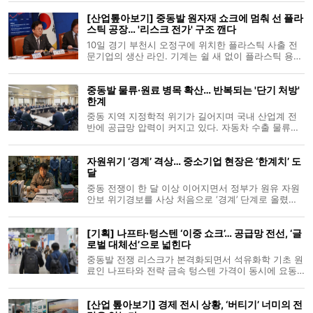
면적 838㎡ 규모로 조성되며 로봇과 AI를 실제 공정과
[산업톺아보기] 중동발 원자재 쇼크에 멈춰 선 플라
유사한 조건서 시험하는 실증 공간으로 운영된다. 1월
스틱 공장… '리스크 전가' 구조 깬다
말부터 한 달간 진행된 입
10일 경기 부천시 오정구에 위치한 플라스틱 사출 전
문기업의 생산 라인. 기계는 쉴 새 없이 플라스틱 용기
를 찍어내고 있지만, 경영진의 표정은 어둡다. 중동전
쟁 장기화로 원유 가격이 급등하면서 주원료인 플라스
중동발 물류·원료 병목 확산… 반복되는 '단기 처방'
틱 수지 가격이 치솟았지만, 수요 기업에 납품하는 단
한계
가는 요지부동이기 때문이다.
중동 지역 지정학적 위기가 길어지며 국내 산업계 전
반에 공급망 압력이 커지고 있다. 자동차 수출 물류부
터 버스 운행 필수품, 석유화학 원료와 윤활유까지 연
쇄적인 수급 부담이 커지는 가운데, 정부와 지방자치
자원위기 ‘경계’ 격상… 중소기업 현장은 ‘한계치’ 도
단체는 물류비 바우처, 수급 점검, 매점매석 단속 등
달
단기 대응에 나섰다. 특
중동 전쟁이 한 달 이상 이어지면서 정부가 원유 자원
안보 위기경보를 사상 처음으로 ‘경계’ 단계로 올렸다.
호르무즈 해협 봉쇄로 중동산 원유 도입 항로가 막히
자 대체 공급선 확대와 비축유 활용 등 총동원 체제에
[기획] 나프타·텅스텐 ‘이중 쇼크’… 공급망 전선, ‘글
돌입했지만, “위기는 뉴스가 아니라 현장에서 이미 한
로벌 대체선’으로 넓힌다
계선을 밟고 있다
중동발 전쟁 리스크가 본격화되면서 석유화학 기초 원
료인 나프타와 전략 금속 텅스텐 가격이 동시에 요동
치고 있다. 정부는 나프타 수출을 사실상 전면 제한하
며 내수 우선 공급을 추진 중이나, 현장에서는 포장재
[산업 톺아보기] 경제 전시 상황, ‘버티기’ 너미의 전
와 공구라는 제조업의 두 축이 동시에 흔들릴 수 있다