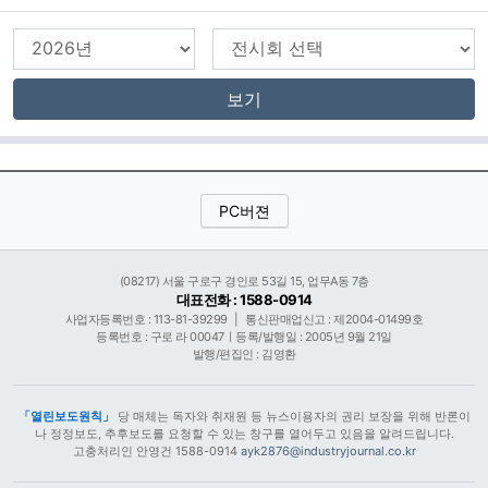
보기
PC버젼
(08217) 서울 구로구 경인로 53길 15, 업무A동 7층
대표전화 : 1588-0914
사업자등록번호 : 113-81-39299
|
통신판매업신고 : 제2004-01499호
등록번호 : 구로 라 00047ㅣ등록/발행일 : 2005년 9월 21일
발행/편집인 : 김영환
「열린보도원칙」
당 매체는 독자와 취재원 등 뉴스이용자의 권리 보장을 위해 반론이
나 정정보도, 추후보도를 요청할 수 있는 창구를 열어두고 있음을 알려드립니다.
고충처리인 안영건 1588-0914
ayk2876@industryjournal.co.kr