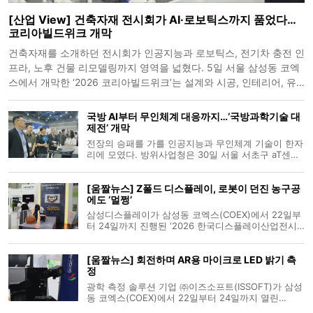
[산업 View] 건축자재 전시회가 AI·로보틱스까지 품었다…
코리아빌드위크 개막
건축자재를 소개하던 전시회가 인공지능과 로보틱스, 전기차 충전 인
프라, 노후 건물 리모델링까지 영역을 넓혔다. 5일 서울 삼성동 코엑
스에서 개막한 ‘2026 코리아빌드위크’는 설계와 시공, 인테리어, 유
지관리로 이어지는 건설·건축산업의 전 과정을 한자리에 모았다. 행
사는 8일까지 나흘간
국방 AI부터 무인체계 대응까지…‘국방과학기술 대
제전’ 개막
전장의 승패를 가를 인공지능과 무인체계 기술이 한자
리에 모였다. 방위사업청은 30일 서울 서초구 aT센터
제2전시장에서 ‘제9회 국방과학기술 대제전’을 개막했
다. 행사는 다음달 1일까지 이어지며 국방 인공지능과
[움짤뉴스] Z폴드 디스플레이, 로봇이 던진 농구공
미래도전기술, 민군 기술협력을 주제로 한 전시와 세
에도 ‘멀쩡’
미나, 체험 프로그램이
삼성디스플레이가 삼성동 코엑스(COEX)에서 22일부
터 24일까지 진행된 ‘2026 한국디스플레이산업전시
회(K-Display 2026)’에서 폴더블 디스플레이의 내구도
를 과시하는 시연을 마련했다. 시연은 삼성전자의
[움짤뉴스] 회전하며 AR용 마이크로 LED 밝기 측
‘Galaxy Z Fold5(갤럭시 지폴드5)’·‘Galaxy Z Fold6(갤
정
럭시 지폴드 6)’
광학 측정 솔루션 기업 ㈜이즈소프트(ISSOFT)가 삼성
동 코엑스(COEX)에서 22일부터 24일까지 열린
‘2026 한국디스플레이산업전시회(K-Display