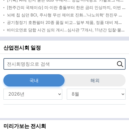
[한주간의 국제이슈] 미·이란 충돌부터 한은 금리 인상까지, 이번 주 글로벌 변수 총집합
뇌에 칩 심던 BCI, 주사형 무선 제어로 진화…'나노의학' 천진우 교수 최고과학기술인상
공기청정기 호환필터 20종 품질 비교…일부 제품, 정품 대비 제거성능 떨어져
바이오연료 담합 사건 심의 개시…심사관 “7개사, 11년간 입찰·물량 배분”
산업전시회 일정
국내
해외
미리가보는 전시회