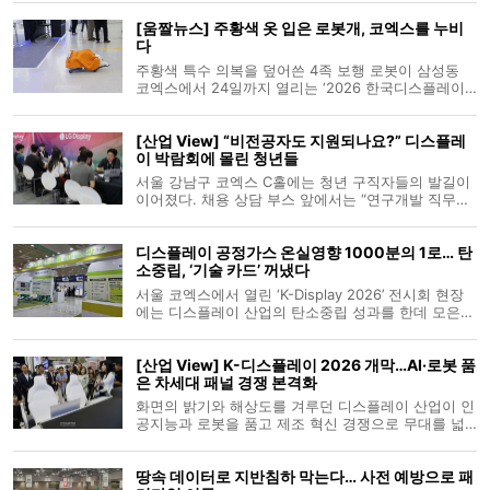
2026)’에 마이크로 LED 정밀 측정 장비 ‘RIGO801’을
[움짤뉴스] 주황색 옷 입은 로봇개, 코엑스를 누비
출품했다. 장비는 마이크로 LED가 놓인 테스트 소켓이
다
360° 연속 회전하는 동시에 카메라 기반 계
주황색 특수 의복을 덮어쓴 4족 보행 로봇이 삼성동
코엑스에서 24일까지 열리는 ‘2026 한국디스플레이
산업전시회(K-Display 2026)’ 전시장을 활보했다. 로
봇 솔루션 기업 뉴로랩(NEUROLAB)은 이번 전시회에
[산업 View] “비전공자도 지원되나요?” 디스플레
서 고위험 산업 현장 투입을 가정해, 화학물질 유출이
이 박람회에 몰린 청년들
나 악천후 등 가혹한 환경에서
서울 강남구 코엑스 C홀에는 청년 구직자들의 발길이
이어졌다. 채용 상담 부스 앞에서는 “연구개발 직무에
AI 역량이 얼마나 필요한지”, “비전공자도 지원할 수
있는지” 같은 질문이 오갔다. 한국디스플레이산업협회
디스플레이 공정가스 온실영향 1000분의 1로… 탄
는 22일부터 24일까지 코엑스 C홀에서 ‘K-Display
소중립, ‘기술 카드’ 꺼냈다
2026 취업·
서울 코엑스에서 열린 ‘K-Display 2026’ 전시회 현장
에는 디스플레이 산업의 탄소중립 성과를 한데 모은
전용 홍보관이 꾸려졌다. 국내 디스플레이 업계가 제
조 공정의 온실가스 감축, 재생에너지 확대, 자원순환
[산업 View] K-디스플레이 2026 개막…AI·로봇 품
체계 구축과 함께 불화계 공정가스를 대체하는 친환경
은 차세대 패널 경쟁 본격화
가스 기술까지 종합적으로 소개
화면의 밝기와 해상도를 겨루던 디스플레이 산업이 인
공지능과 로봇을 품고 제조 혁신 경쟁으로 무대를 넓
히고 있다. 산업통상부는 22일 서울 코엑스에서 2026
한국디스플레이산업전시회(K-Display 2026)를 개막
땅속 데이터로 지반침하 막는다… 사전 예방으로 패
했다. 24일까지 열리는 행사에는 삼성디스플레이와