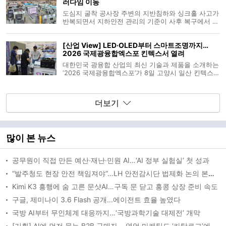
러다임 이동
LG디스플레이를 비롯한 국내외 패널
도심지 굴착 공사장 주변의 지반침하와 싱크홀 사고가
반복되면서 지하안전 관리의 기준이 사후 복구에서 데
이터 기반 사전 예방으로 이동하고 있다. 정부가 지하
안전법 시행령 개정을 통해 국토안전관리원을 통한 전
[산업 View] LED·OLED부터 스마트조명까지…
국 단위 지반탐사를 본격화하고, 주요 지자체가 대형
2026 국제광융합엑스포 킨텍스서 열려
공사장에 인공지능(AI) 및
대한민국 광융합 산업의 최신 기술과 제품을 소개하는
‘2026 국제광융합엑스포’가 8일 고양시 일산 킨텍스
(KINTEX) 제1전시장 2홀에서 개막해 이틀째 일정을
이어가고 있다. 산업통상부와 사단법인 엘이디광융합
산업포럼이 주최하고 동반성장위원회와 엑스포앤유가
더보기
주관하는 이번 엑스포는 LED·
많이 본 뉴스
공무원이 직접 만든 예산·재난·민원 AI…‘AI 정부 실험실’ 첫 성과
“발주청도 현장 안전 책임져야”…LH 안전감시단 법제화 논의 본격화
Kimi K3 흥행에 숨 고른 문샷AI…구독 문 닫고 홍콩 상장 준비 속도
구글, 제미나이 3.6 Flash 공개…에이전트 효율 높였다
국방 AI부터 무인체계 대응까지…‘국방과학기술 대제전’ 개막
[기획] AI에 먼저 묻는 B2B 구매자… 영업·마케팅도 ‘카탈로그’에서 ‘AEO’로