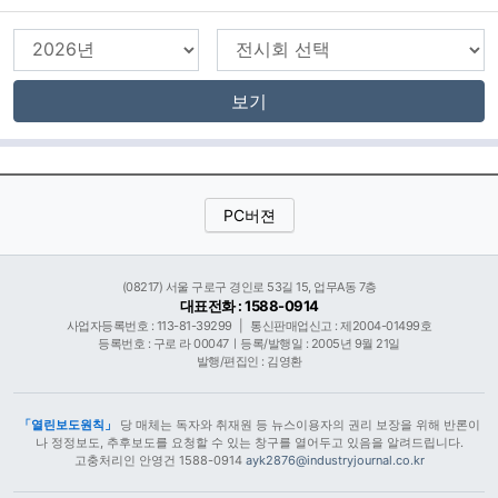
보기
PC버젼
(08217) 서울 구로구 경인로 53길 15, 업무A동 7층
대표전화 : 1588-0914
사업자등록번호 : 113-81-39299
|
통신판매업신고 : 제2004-01499호
등록번호 : 구로 라 00047ㅣ등록/발행일 : 2005년 9월 21일
발행/편집인 : 김영환
「열린보도원칙」
당 매체는 독자와 취재원 등 뉴스이용자의 권리 보장을 위해 반론이
나 정정보도, 추후보도를 요청할 수 있는 창구를 열어두고 있음을 알려드립니다.
고충처리인 안영건 1588-0914
ayk2876@industryjournal.co.kr