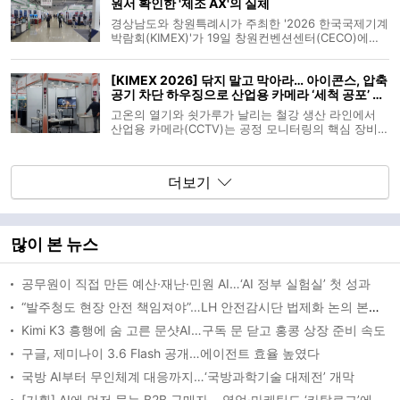
원서 확인한 '제조 AX'의 실체
기업 캠아이(CAMEYE)
경상남도와 창원특례시가 주최한 '2026 한국국제기계
박람회(KIMEX)'가 19일 창원컨벤션센터(CECO)에서
개막했다. 전통적인 금속가공과 오토메이션 장비가 주
를 이루던 과거와 달리, 올해 전시장은 인공지능(AI)을
[KIMEX 2026] 닦지 말고 막아라… 아이콘스, 압축
결합해 기계가 스스로 인지하고 반응하는 '제조 AX(AI
공기 차단 하우징으로 산업용 카메라 ‘세척 공포’ 덜
전환)' 기술이 전면 배
어
고온의 열기와 쇳가루가 날리는 철강 생산 라인에서
산업용 카메라(CCTV)는 공정 모니터링의 핵심 장비
다. 하지만 렌즈 유리에 쌓이는 분진과 습기는 시야를
가려 잦은 세척 작업을 요구하고, 작업자가 위험한 설
비에 접근해 렌즈를 닦아내는 과정에서 안전사고 위험
더보기
도 뒤따른다. 비전시스템 전문
많이 본 뉴스
공무원이 직접 만든 예산·재난·민원 AI…‘AI 정부 실험실’ 첫 성과
“발주청도 현장 안전 책임져야”…LH 안전감시단 법제화 논의 본격화
Kimi K3 흥행에 숨 고른 문샷AI…구독 문 닫고 홍콩 상장 준비 속도
구글, 제미나이 3.6 Flash 공개…에이전트 효율 높였다
국방 AI부터 무인체계 대응까지…‘국방과학기술 대제전’ 개막
[기획] AI에 먼저 묻는 B2B 구매자… 영업·마케팅도 ‘카탈로그’에서 ‘AEO’로