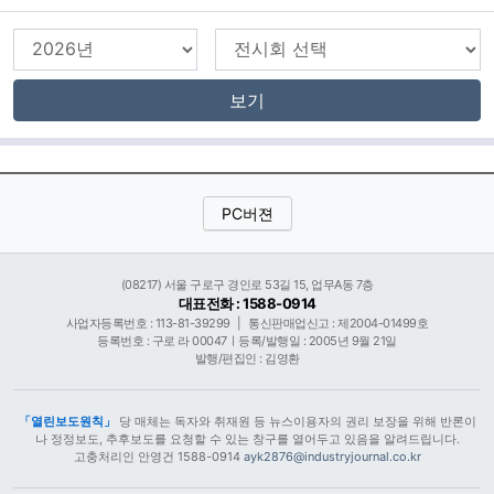
보기
PC버젼
(08217) 서울 구로구 경인로 53길 15, 업무A동 7층
대표전화 : 1588-0914
사업자등록번호 : 113-81-39299
|
통신판매업신고 : 제2004-01499호
등록번호 : 구로 라 00047ㅣ등록/발행일 : 2005년 9월 21일
발행/편집인 : 김영환
「열린보도원칙」
당 매체는 독자와 취재원 등 뉴스이용자의 권리 보장을 위해 반론이
나 정정보도, 추후보도를 요청할 수 있는 창구를 열어두고 있음을 알려드립니다.
고충처리인 안영건 1588-0914
ayk2876@industryjournal.co.kr