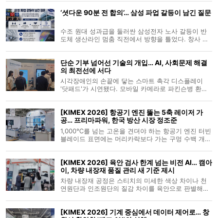
디지털전환(DX) 관련 기업 195개 사가 RX Japan(알
‘셧다운 90분 전 합의’… 삼성 파업 갈등이 남긴 질문
엑스재팬) 주최 전시회에 참가해 일본 시장의 문을 두
드렸고, 기계요소 관련 160개
수조 원대 성과급을 둘러싼 삼성전자 노사 갈등이 반
도체 생산라인 멈춤 직전에서 방향을 틀었다. 창사 이
래 처음으로 반도체 공장 가동을 중단하는 총파업이
예고된 상황에서, 회사는 이재용 회장 사과와 경영진
단순 기부 넘어선 기술의 개입… AI, 사회문제 해결
인사 조정까지 꺼내 들며 막판 협상에 매달렸다. 정부
의 최전선에 서다
도 “생산 차질만은 막아야 한다
시각장애인의 손끝에 닿는 스마트 촉각 디스플레이
'닷패드'가 시연됐다. 모바일 카메라로 파킨슨병 환자
의 걸음걸이를 분석하는 인공지능(AI) 솔루션 '메디스
텝'도 모습을 드러냈다. 20일 서울 세종대로 대한상공
[KIMEX 2026] 항공기 엔진 뚫는 5축 레이저 가
회의소 회관에 마련된 체험존의 풍경이다. 첨단 기술
공… 프리마파워, 한국 방산 시장 정조준
이 사회적 약자의 일상을 어떻
1,000℃를 넘는 고온을 견뎌야 하는 항공기 엔진 터빈
블레이드 표면에는 머리카락보다 가는 구멍 수백 개가
일정한 간격으로 뚫려 있다. 프리마파워 레이저다인
(Prima Power Laserdyne®)은 19일부터 창원컨벤션
[KIMEX 2026] 육안 검사 한계 넘는 비전 AI… 캠아
센터(CECO)에서 열리고 있는 한국국제기계박람회
이, 차량 내장재 품질 관리 새 기준 제시
(KIMEX 2026)에 참가해 항공우주
차량 내장재 공정은 스티치의 미세한 색상 차이나 천
연원단과 인조원단의 질감 차이를 육안으로 판별해야
하는 까다로운 과제를 안고 있다. 이 딜레마를 풀기 위
해 시각 지능과 조명 기술을 결합한 자동화 솔루션이
[KIMEX 2026] 기계 중심에서 데이터 제어로… 창
제조 현장의 대안으로 떠오르고 있다. 교원 창업 벤처