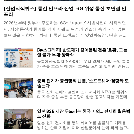
[산업지식퀴즈] 통신 인프라 산업, 6G 위성 통신 초연결 인
프라
2026년부터 정부가 주도하는 '6G-Upgrade' 시범사업이 시작되면
서, 지상 통신의 한계를 넘어 저궤도 위성과 연결돼 음영 지역 없는
초연결을 지향하는 차세대 통신 트렌드는 무엇일까요? 1. 단순 광대
역 5G 서비스 확장 2. 6G 및 위성통신 융합 기술 3. 유선 기반 초고속
인터넷망 고도화 4.
[뉴스그래픽] 반도체가 끌어올린 겉은 ‘호황’, 그늘
엔 물가·부채·양극화
국회예산정책처(NABO)는 우리 경제가 서비스업 회복
과 수출 호조 덕에 개선 흐름을 보이고 있지만, 중동발
물가 압력과 가계·기업 부채, 반도체 의존 심화 같은
위험 요인도 동시에 커지고 있다고 평가했다. 제조업
중국 전기차 공급망의 빈틈, ‘소프트웨어·경량화’로
안에서도 반도체와 비(非)반도체 업종 간 격차가 벌어
뚫는다
지며 이른바 ‘K자형’ 회
중국 신차 판매의 절반이 신에너지차(NEV)로 채워지
며 자국 중심 부품 공급망이 한층 공고해지는 가운데,
한국 자동차 부품사들이 차량용 소프트웨어와 경량화
소재를 앞세워 틈새시장 공략에 나섰다. 단순 범용 하
일본 B2B 시장 두드리는 한국 기업… 전시회 활용법
드웨어 납품으로는 로컬 기업의 가격 경쟁력을 넘기
도 진화
어렵지만, 고부가가치 기술 영
일본 현지 전시회를 통해 바이어를 발굴하고 거래를
넓히는 한국 기업이 여러 산업군에서 눈에 띄게 늘고
있다. 디지털·정보기술(IT) 분야에서만 인공지능(AI)과