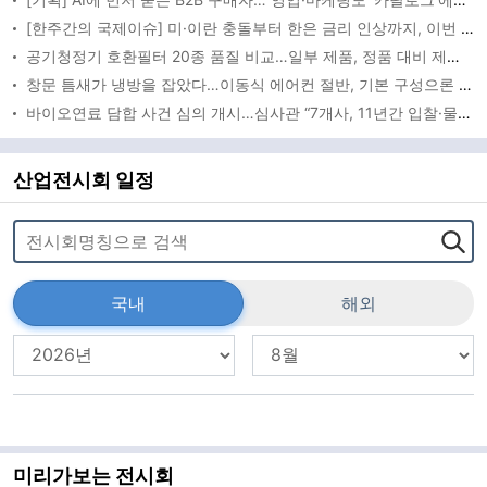
[한주간의 국제이슈] 미·이란 충돌부터 한은 금리 인상까지, 이번 주 글로벌 변수 총집합
공기청정기 호환필터 20종 품질 비교…일부 제품, 정품 대비 제거성능 떨어져
창문 틈새가 냉방을 잡았다…이동식 에어컨 절반, 기본 구성으론 ‘버거운 24도’
바이오연료 담합 사건 심의 개시…심사관 “7개사, 11년간 입찰·물량 배분”
산업전시회 일정
국내
해외
미리가보는 전시회